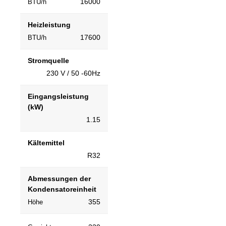
16000
BTU/h
Heizleistung
17600
BTU/h
Stromquelle
230 V / 50 -60Hz
Eingangsleistung
(kW)
1.15
Kältemittel
R32
Abmessungen der
Kondensatoreinheit
355
Höhe