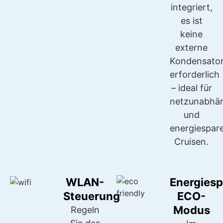
integriert,
es ist
keine
externe
Kondensator
erforderlich
– ideal für
netzunabhä
und
energiespar
Cruisen.
WLAN-
Energies
Steuerung
ECO-
Modus
Regeln