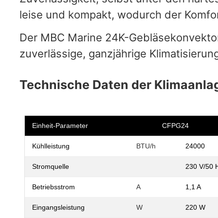
leise und kompakt, wodurch der Komfort
Der MBC Marine 24K-Gebläsekonvektor e
zuverlässige, ganzjährige Klimatisieru
Technische Daten der Klimaanla
Einheit-Parameter
CFPG24
Kühlleistung
BTU/h
24000
Stromquelle
230 V/50 
Betriebsstrom
A
1,1 A
Eingangsleistung
W
220 W