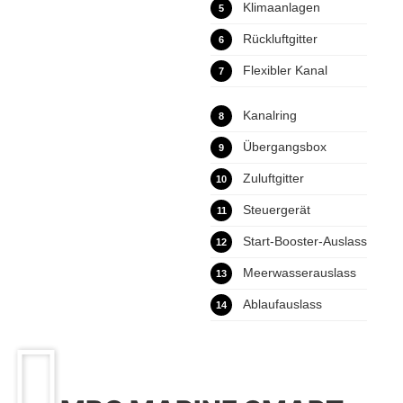
Klimaanlagen
5
Rückluftgitter
6
Flexibler Kanal
7
Kanalring
8
Übergangsbox
9
Zuluftgitter
10
Steuergerät
11
Start-Booster-Auslass
12
Meerwasserauslass
13
Ablaufauslass
14