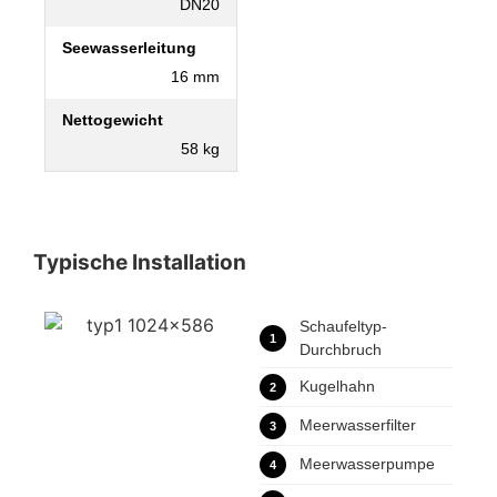
DN20
Seewasserleitung
16 mm
Nettogewicht
58 kg
Typische Installation
Schaufeltyp-
1
Durchbruch
Kugelhahn
2
Meerwasserfilter
3
Meerwasserpumpe
4