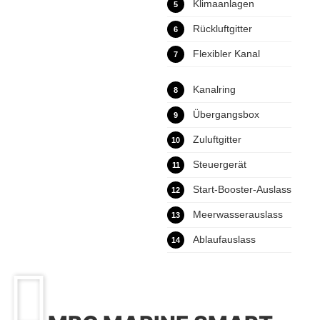
Klimaanlagen
5
Rückluftgitter
6
Flexibler Kanal
7
Kanalring
8
Übergangsbox
9
Zuluftgitter
10
Steuergerät
11
Start-Booster-Auslass
12
Meerwasserauslass
13
Ablaufauslass
14