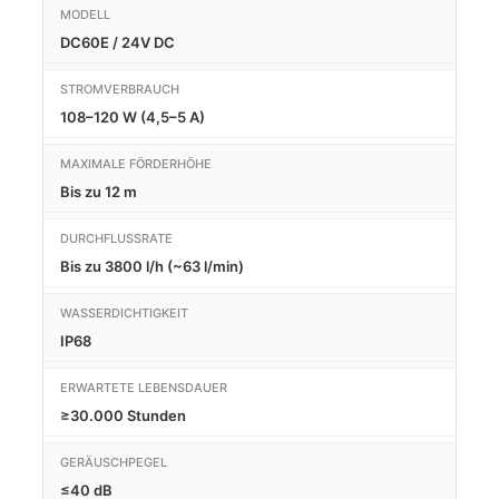
MODELL
DC60E / 24V DC
STROMVERBRAUCH
108–120 W (4,5–5 A)
MAXIMALE FÖRDERHÖHE
Bis zu 12 m
DURCHFLUSSRATE
Bis zu 3800 l/h (~63 l/min)
WASSERDICHTIGKEIT
IP68
ERWARTETE LEBENSDAUER
≥30.000 Stunden
GERÄUSCHPEGEL
≤40 dB